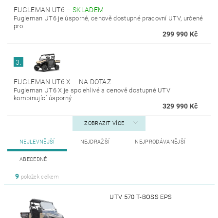
FUGLEMAN UT6
–
SKLADEM
Fugleman UT6 je úsporné, cenově dostupné pracovní UTV, určené
pro...
299 990 Kč
3.
FUGLEMAN UT6 X
–
NA DOTAZ
Fugleman UT6 X je spolehlivé a cenově dostupné UTV
kombinující úsporný...
329 990 Kč
ZOBRAZIT VÍCE
NEJLEVNĚJŠÍ
NEJDRAŽŠÍ
NEJPRODÁVANĚJŠÍ
ABECEDNĚ
9
položek celkem
UTV 570 T-BOSS EPS