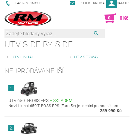
+420739516390
ROBERT.KRCMAR@SEZNAM.CZ
0
0 Kč
UTV SIDE BY SIDE
UTV LINHAI
UTV SEGWAY
NEJPRODÁVANĚJŠÍ
1.
UTV 650 T-BOSS EPS
–
SKLADEM
Nový Linhai 650 T-BOSS EPS (Euro 5+) je ideální pomocník pro...
259 990 Kč
2.