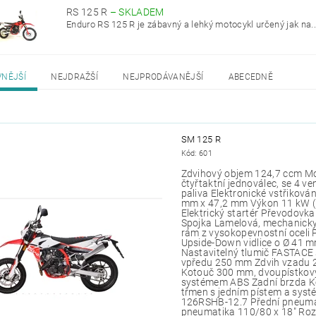
RS 125 R
–
SKLADEM
Enduro RS 125 R je zábavný a lehký motocykl určený jak na..
VNĚJŠÍ
NEJDRAŽŠÍ
NEJPRODÁVANĚJŠÍ
ABECEDNĚ
SM 125 R
Kód:
601
Zdvihový objem 124,7 ccm Mo
čtyřtaktní jednoválec, se 4 ve
paliva Elektronické vstřikován
mm x 47,2 mm Výkon 11 kW (1
Elektrický startér Převodovka
Spojka Lamelová, mechanick
rám z vysokopevnostní oceli
Upside-Down vidlice o Ø 41 
Nastavitelný tlumič FASTACE
vpředu 250 mm Zdvih vzadu 
Kotouč 300 mm, dvoupístkový
systémem ABS Zadní brzda K
třmen s jedním pístem a sy
126RSHB-12.7 Přední pneumat
pneumatika 110/80 x 18" Roz