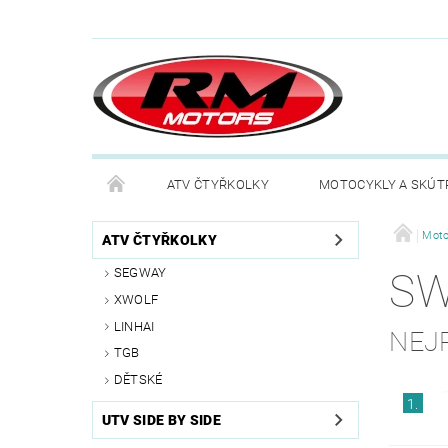
ATV ČTYŘKOLKY
MOTOCYKLY A SKÚT
Moto
ATV ČTYŘKOLKY
SEGWAY
S
XWOLF
LINHAI
NEJ
TGB
DĚTSKÉ
1.
UTV SIDE BY SIDE