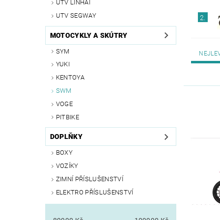
UTV LINHAI
UTV SEGWAY
2.
MOTOCYKLY A SKÚTRY
SYM
NEJLE
YUKI
KENTOYA
SWM
VOGE
PITBIKE
DOPLŇKY
BOXY
VOZÍKY
ZIMNÍ PŘÍSLUŠENSTVÍ
ELEKTRO PŘÍSLUŠENSTVÍ