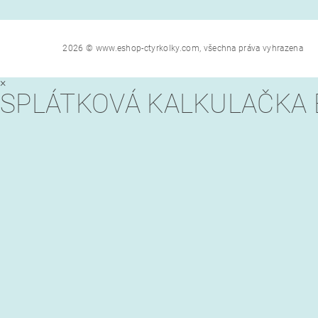
2026 © www.eshop-ctyrkolky.com, všechna práva vyhrazena
×
SPLÁTKOVÁ KALKULAČKA