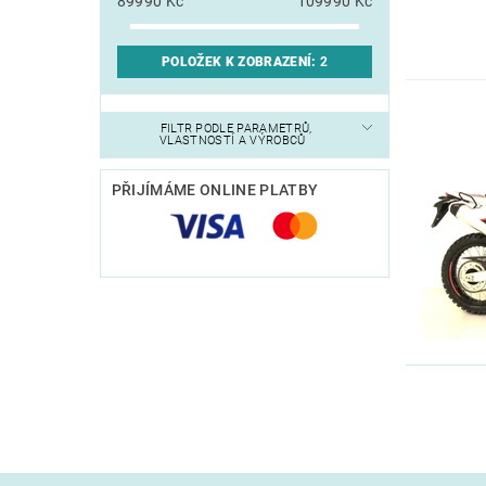
89990
Kč
109990
Kč
POLOŽEK K ZOBRAZENÍ:
2
FILTR PODLE PARAMETRŮ,
VLASTNOSTÍ A VÝROBCŮ
PŘIJÍMÁME ONLINE PLATBY