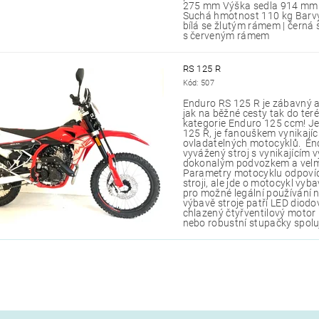
275 mm Výška sedla 914 mm O
Suchá hmotnost 110 kg Barvy
bílá se žlutým rámem | černá
s červeným rámem
RS 125 R
Kód:
507
Enduro RS 125 R je zábavný a
jak na běžné cesty tak do teré
kategorie Enduro 125 ccm! Jez
125 R, je fanouškem vynikají
ovladatelných motocyklů. En
vyvážený stroj s vynikajícím
dokonalým podvozkem a velmi
Parametry motocyklu odpovíd
stroji, ale jde o motocykl vy
pro možné legální používání na
výbavě stroje patří LED diodo
chlazený čtyřventilový motor p
nebo robustní stupačky spolu