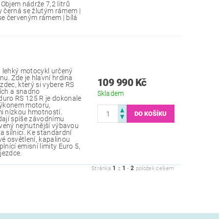
bjem nádrže 7,2 litrů
 černá se žlutým rámem |
 se červeným rámem | bílá
 lehký motocykl určený
nu. Zde je hlavní hrdina
109 990 Kč
dec, který si vybere RS
cích a snadno
Skladem
duro RS 125 R je dokonale
 výkonem motoru,
 nízkou hmotností.
ají spíše závodnímu
bavený nejnutnější výbavou
 silnici. Ke standardní
vé osvětlení, kapalinou
lnící emisní limity Euro 5,
jezdce.
1
1
2
Stránka
z
-
položek celkem