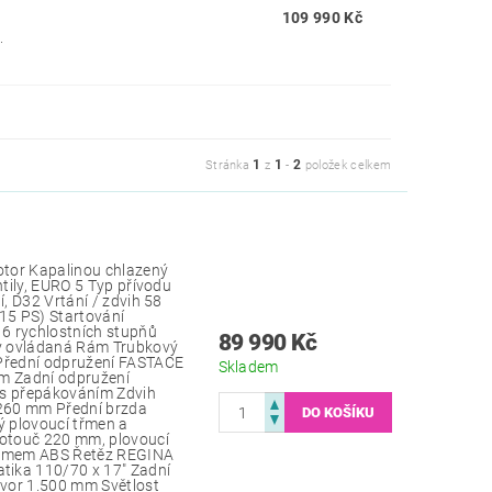
109 990 Kč
.
1
1
2
Stránka
z
-
položek celkem
tor Kapalinou chlazený
ntily, EURO 5 Typ přívodu
í, D32 Vrtání / zdvih 58
5 PS) Startování
 6 rychlostních stupňů
89 990 Kč
y ovládaná Rám Trubkový
 Přední odpružení FASTACE
Skladem
mm Zadní odpružení
 s přepákováním Zdvih
260 mm Přední brzda
 plovoucí třmen a
otouč 220 mm, plovoucí
stémem ABS Řetěz REGINA
ika 110/70 x 17" Zadní
vor 1.500 mm Světlost