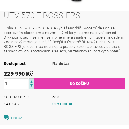
UTV 570 T-BOSS EPS
Linhai UTV 570 T-BOSS EPS je vyhlášený dříč. Moderní design se
sportovním akcentem a novými litými koly zaujme na první pohled.
Díky posilovači řízení je řízení příjemné a snadné i při jízdě s nákladem.
Zcela nový motor je silnější, živější a úspornější. Nový Linhai 570 T-
BOSS EPS je ideální pomocník pro práce v lese, na stavbě, v parcích,
zahradnictvích, sportovních areálech, při zásobování horských hotelů.
Dostupnost
Na dotaz
229 990 Kč
KÓD PRODUKTU
580
KATEGORIE
UTV LINHAI
Dotaz