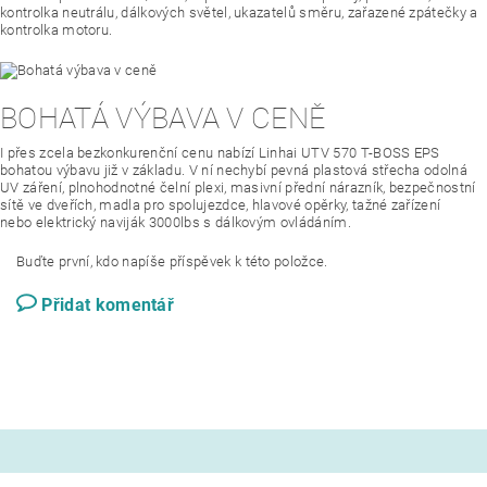
kontrolka neutrálu, dálkových světel, ukazatelů směru, zařazené zpátečky a
kontrolka motoru.
BOHATÁ VÝBAVA V CENĚ
I přes zcela bezkonkurenční cenu nabízí Linhai UTV 570 T-BOSS EPS
bohatou výbavu již v základu. V ní nechybí pevná plastová střecha odolná
UV záření, plnohodnotné čelní plexi, masivní přední nárazník, bezpečnostní
sítě ve dveřích, madla pro spolujezdce, hlavové opěrky, tažné zařízení
nebo elektrický naviják 3000lbs s dálkovým ovládáním.
Buďte první, kdo napíše příspěvek k této položce.
Přidat komentář