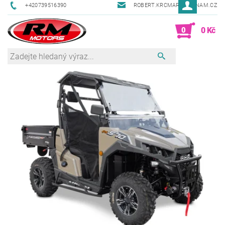
+420739516390
ROBERT.KRCMAR@SEZNAM.CZ
0
0 Kč