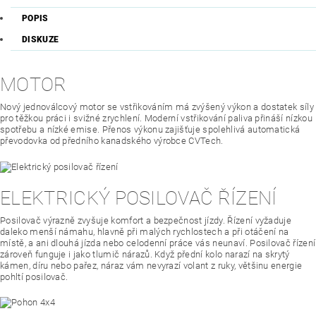
POPIS
DISKUZE
MOTOR
Nový jednoválcový motor se vstřikováním má zvýšený výkon a dostatek síly
pro těžkou práci i svižné zrychlení. Moderní vstřikování paliva přináší nízkou
spotřebu a nízké emise. Přenos výkonu zajišťuje spolehlivá automatická
převodovka od předního kanadského výrobce CVTech.
ELEKTRICKÝ POSILOVAČ ŘÍZENÍ
Posilovač výrazně zvyšuje komfort a bezpečnost jízdy. Řízení vyžaduje
daleko menší námahu, hlavně při malých rychlostech a při otáčení na
místě, a ani dlouhá jízda nebo celodenní práce vás neunaví. Posilovač řízení
zároveň funguje i jako tlumič nárazů. Když přední kolo narazí na skrytý
kámen, díru nebo pařez, náraz vám nevyrazí volant z ruky, většinu energie
pohltí posilovač.