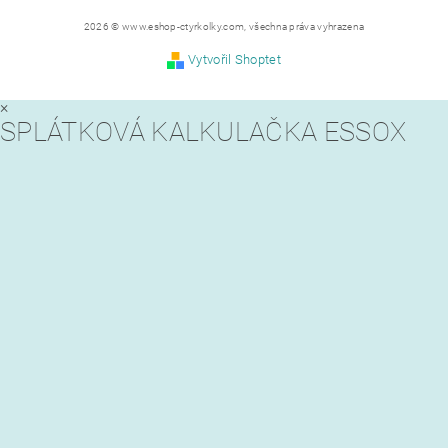
2026 © www.eshop-ctyrkolky.com, všechna práva vyhrazena
Vytvořil Shoptet
×
SPLÁTKOVÁ KALKULAČKA ESSOX