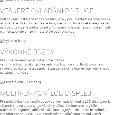
VEŠKERÉ OVLÁDÁNÍ PO RUCE
Volant, řadicí páka a všechny ovládací prvky jsou přehledně ergonomicky
uspořádané. Všechno je přesně tam, kde to intuitivně očekáváte, ovládání
naprosto přirozeně padne do ruky. To usnadňuje práci, pozornost při jízdě
nic nerozptyluje a řízení máte stále pod kontrolou.
VÝKONNÉ BRZDY
Mohutně dimenzované hydraulické brzdy s
velkými kotouči
poskytují
přesvědčivou brzdnou sílu. Brzdy jsou navíc
skvěle předvídatelné a bezpečně zastaví stroj i s těžkým nákladem nebo
naloženým přívěsem.
MULTIFUNKČNÍ LCD DISPLEJ
Přístrojová deska s modře podsvíceným multifunkčním LCD displejem je
výborně čitelná a poskytuje všechny důležité informace: digitální
otáčkoměr, digitální rychloměr, ukazatel najetých km, počet motohodin,
indikátor pohonu 2WD / 4WD, teploměr chladící kapaliny, palivoměr,