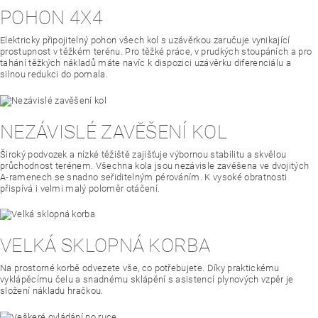
POHON 4X4
Elektricky připojitelný pohon všech kol s uzávěrkou zaručuje vynikající
prostupnost v těžkém terénu. Pro těžké práce, v prudkých stoupáních a pro
tahání těžkých nákladů máte navíc k dispozici uzávěrku diferenciálu a
silnou redukci do pomala.
NEZÁVISLÉ ZAVĚŠENÍ KOL
Široký podvozek a nízké těžiště zajišťuje výbornou stabilitu a skvělou
průchodnost terénem. Všechna kola jsou nezávisle zavěšena ve dvojitých
A-ramenech se snadno seřiditelným pérováním. K vysoké obratnosti
přispívá i velmi malý poloměr otáčení.
VELKÁ SKLOPNÁ KORBA
Na prostorné korbě odvezete vše, co potřebujete. Díky praktickému
vyklápěcímu čelu a snadnému sklápění s asistencí plynových vzpěr je
složení nákladu hračkou.