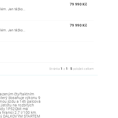
79 990 Kč
ém. Jen těžko...
79 990 Kč
ém. Jen těžko...
1
1
5
Stránka
z
-
položek celkem
lazeným čtyřtaktním
terý dosahuje výkonu 9
žnou jízdu a 14ti palcová
 jistotu na rozbitých
 řady 1P52QMI má
 hranici 2,7 l/100 km.
avený DÁLKOVÝM STARTEM