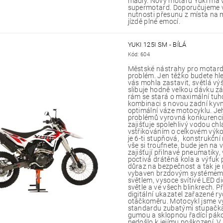
madly. Nový motard Yuki má 
supermotard. Doporučujeme vš
nutnosti přesunu z místa na m
jízdě plné emocí.
YUKI 125I SM - BÍLÁ
Kód:
604
Městské nástrahy pro motard
problém. Jen těžko budete hl
vás mohla zastavit, světlá 
slibuje hodně velkou dávku z
rám se stará o maximální tuh
kombinaci s novou zadní kyvno
optimální váze motocyklu. J
problémů vyrovná konkurenci 
zajišťuje spolehlivý vodou ch
vstřikováním o celkovém výk
je 6-ti stupňová, konstrukční
vše si troufnete, bude jen na 
zajišťují přilnavé pneumatiky,
poctivá drátěná kola a výfuk 
důraz na bezpečnost a tak je
vybaven brzdovým systémem
světlem, vysoce svítivé LED d
světle a ve všech blinkrech. 
digitální ukazatel zařazené ryc
otáčkoměru. Motocykl jsme vy
standardu zubatými stupačk
gumou a sklopnou řadící páko
nedošlo k jejímu poškození. V 