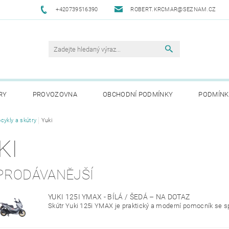
+420739516390
ROBERT.KRCMAR@SEZNAM.CZ
RY
PROVOZOVNA
OBCHODNÍ PODMÍNKY
PODMÍNK
cykly a skútry
Yuki
KI
PRODÁVANĚJŠÍ
YUKI 125I YMAX - BÍLÁ / ŠEDÁ
–
NA DOTAZ
Skútr Yuki 125i YMAX je praktický a moderní pomocník se s