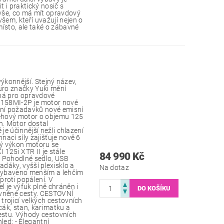
 i praktický nosič s
vše, co má mít opravdový
em, kteří uvažují nejen o
ísto, ale také o zábavné
 výkonnější. Stejný název,
duro značky Yuki mění
ená pro opravdové
S158MI-2P je motor nové
ění požadavků nové emisní
ehový motor o objemu 125
. Motor dostal
 je účinnější nežli chlazení
ací síly zajišťuje nově 6
ý výkon motoru se
I 125i XTR II je stále
84 990 Kč
. Pohodlné sedlo, USB
adáky, vyšší plexisklo a
Na dotaz
 vybaveno menším a lehčím
proti popálení. V
 je výfuk plně chráněn i
evněné cesty. CESTOVNÍ
rojicí velkých cestovních
ák, stan, karimatku a
cestu. Výhody cestovních
led: - Elegantní