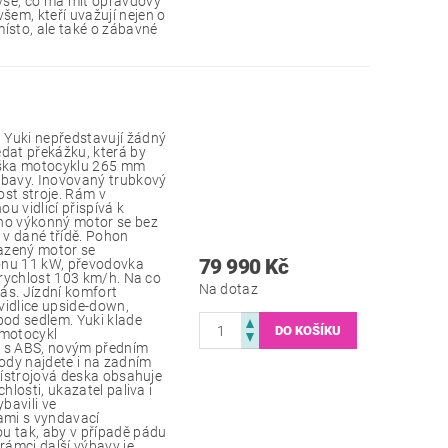
vše, co má mít opravdový
em, kteří uvažují nejen o
ísto, ale také o zábavné
 Yuki nepředstavují žádný
edat překážku, která by
výška motocyklu 265 mm
ábavy. Inovovaný trubkový
ost stroje. Rám v
u vidlicí přispívá k
eho výkonný motor se bez
v dané třídě. Pohon
lazený motor se
79 990 Kč
onu 11 kW, převodovka
 rychlost 103 km/h. Na co
Na dotaz
vás. Jízdní komfort
 vidlice upside-down,
pod sedlem. Yuki klade
 motocykl
 s ABS, novým předním
iody najdete i na zadním
Přístrojová deska obsahuje
hlosti, ukazatel paliva i
bavili ve
ami s vyndavací
u tak, aby v případě pádu
rámci další výbavy je