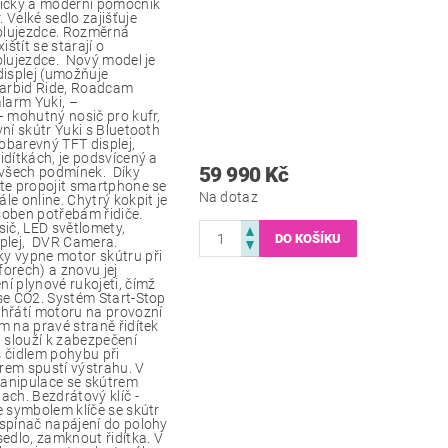
tický a moderní pomocník
 Velké sedlo zajišťuje
polujezdce. Rozměrná
štít se starají o
olujezdce. Nový model je
displej (umožňuje
 Carbid Ride, Roadcam
alarm Yuki, –
– mohutný nosič pro kufr,
vní skútr Yuki s Bluetooth
obarevný TFT displej,
idítkách, je podsvícený a
59 990 Kč
a všech podmínek. Díky
ete propojit smartphone se
Na dotaz
le online. Chytrý kokpit je
soben potřebám řidiče.
ič, LED světlomety,
splej, DVR Camera.
y vypne motor skútru při
orech) a znovu jej
í plynové rukojeti, čímž
ise CO2. Systém Start-Stop
ahřátí motoru na provozní
m na pravé straně řidítek
i slouží k zabezpečení
s čidlem pohybu při
rem spustí výstrahu. V
manipulace se skútrem
ach. Bezdrátový klíč -
e symbolem klíče se skútr
 spínač napájení do polohy
dlo, zamknout řidítka. V