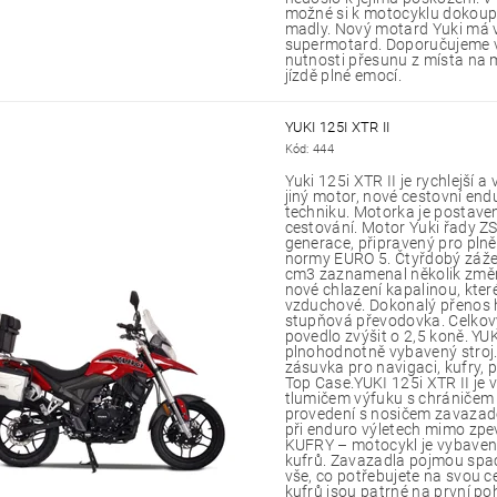
možné si k motocyklu dokoupit
madly. Nový motard Yuki má 
supermotard. Doporučujeme vš
nutnosti přesunu z místa na m
jízdě plné emocí.
YUKI 125I XTR II
Kód:
444
Yuki 125i XTR II je rychlejší a
jiný motor, nové cestovní en
techniku. Motorka je postav
cestování. Motor Yuki řady Z
generace, připravený pro pln
normy EURO 5. Čtyřdobý záž
cm3 zaznamenal několik změn
nové chlazení kapalinou, které
vzduchové. Dokonalý přenos hn
stupňová převodovka. Celkov
povedlo zvýšit o 2,5 koně. YUK
plnohodnotně vybavený stroj
zásuvka pro navigaci, kufry, p
Top Case.YUKI 125i XTR II je
tlumičem výfuku s chráničem 
provedení s nosičem zavazadel
při enduro výletech mimo zp
KUFRY – motocykl je vybaven t
kufrů. Zavazadla pojmou spac
vše, co potřebujete na svou 
kufrů jsou patrné na první poh