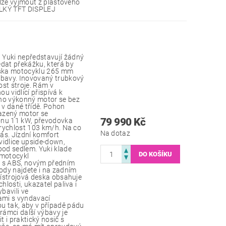
u lze vyjmout z plastového
VELKÝ TFT DISPLEJ
 Yuki nepředstavují žádný
edat překážku, která by
výška motocyklu 265 mm
ábavy. Inovovaný trubkový
ost stroje. Rám v
u vidlicí přispívá k
eho výkonný motor se bez
v dané třídě. Pohon
lazený motor se
79 990 Kč
onu 11 kW, převodovka
 rychlost 103 km/h. Na co
Na dotaz
vás. Jízdní komfort
 vidlice upside-down,
pod sedlem. Yuki klade
 motocykl
 s ABS, novým předním
iody najdete i na zadním
Přístrojová deska obsahuje
hlosti, ukazatel paliva i
bavili ve
ami s vyndavací
u tak, aby v případě pádu
rámci další výbavy je
 i praktický nosič s