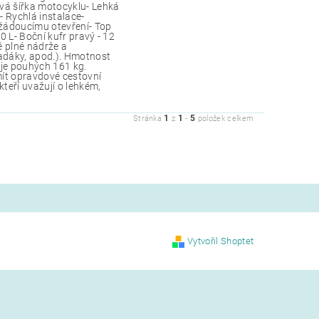
vá šířka motocyklu- Lehká
 Rychlá instalace-
žádoucímu otevření- Top
20 L- Boční kufr pravý - 12
ě plné nádrže a
padáky, apod.). Hmotnost
je pouhých 161 kg.
ít opravdové cestovní
teří uvažují o lehkém,
1
1
5
Stránka
z
-
položek celkem
Vytvořil Shoptet