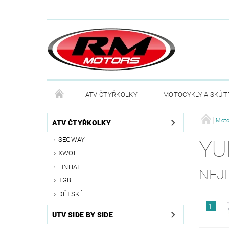
ATV ČTYŘKOLKY
MOTOCYKLY A SKÚT
Moto
ATV ČTYŘKOLKY
SEGWAY
YU
XWOLF
LINHAI
NEJ
TGB
DĚTSKÉ
1.
UTV SIDE BY SIDE