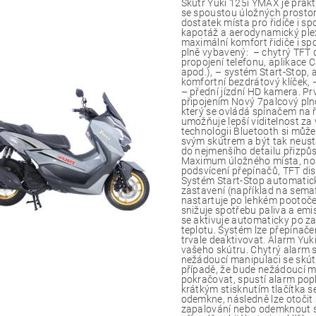
Skútr Yuki 125i YMAX je prak
se spoustou úložných prostor.
dostatek místa pro řidiče i s
kapotáž a aerodynamický plexi
maximální komfort řidiče i sp
plně vybavený: – chytrý TFT 
propojení telefonu, aplikace
apod.), – systém Start-Stop, 
komfortní bezdrátový klíček, 
– přední jízdní HD kamera. Pr
připojením Nový 7palcový pln
který se ovládá spínačem na ř
umožňuje lepší viditelnost z
technologii Bluetooth si můž
svým skútrem a být tak neustá
do nejmenšího detailu přizpů
Maximum úložného místa, nos
podsvícení přepínačů, TFT di
Systém Start-Stop automatick
zastavení (například na semaf
nastartuje po lehkém pootočen
snižuje spotřebu paliva a em
se aktivuje automaticky po z
teplotu. Systém lze přepínače
trvale deaktivovat. Alarm Yuk
vašeho skútru. Chytrý alarm 
nežádoucí manipulaci se skút
případě, že bude nežádoucí 
pokračovat, spustí alarm popl
krátkým stisknutím tlačítka s
odemkne, následně lze otočit
zapalování nebo odemknout se