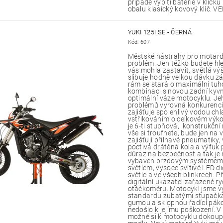
případě vybití baterie v klíčk
obalu klasický kovový klíč. 
YUKI 125I SE - ČERNÁ
Kód:
607
Městské nástrahy pro motard
problém. Jen těžko budete hl
vás mohla zastavit, světlá 
slibuje hodně velkou dávku z
rám se stará o maximální tuh
kombinaci s novou zadní kyvno
optimální váze motocyklu. J
problémů vyrovná konkurenci 
zajišťuje spolehlivý vodou ch
vstřikováním o celkovém výk
je 6-ti stupňová, konstrukční
vše si troufnete, bude jen na 
zajišťují přilnavé pneumatiky,
poctivá drátěná kola a výfuk 
důraz na bezpečnost a tak je
vybaven brzdovým systémem
světlem, vysoce svítivé LED d
světle a ve všech blinkrech. 
digitální ukazatel zařazené ryc
otáčkoměru. Motocykl jsme vy
standardu zubatými stupačk
gumou a sklopnou řadící páko
nedošlo k jejímu poškození. V 
možné si k motocyklu dokoupit