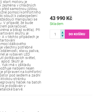
start motoru je
ík zejména v chladných
u před samotnou jízdou.
možné pomocí komfortního
ki slouží k zabezpečení
43 990 Kč
nežádoucí manipulaci se
u. V případě, že bude
Skladem
trem pokračovat,
réna a blikají světla). Při
rtování skútru je
 A v těchto případech je
startování
pomocí dálkového
uje všechny potřebné
vzdálenosti, stavu paliva,
anel je vybaven LED
utí potkávacích světel,
 apod. Skútr je
. Yuki má v základu
ožňuje nabíjení nejen
 je připraven na komfortní
rostor pod sedlem a zadní
aktickou stránku
ntegrovaný háček na batoh
 Via je dodáván v
etalické barvě.