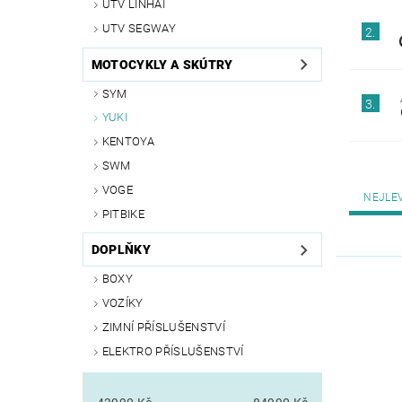
UTV LINHAI
UTV SEGWAY
2.
MOTOCYKLY A SKÚTRY
SYM
3.
YUKI
KENTOYA
SWM
VOGE
NEJLE
PITBIKE
DOPLŇKY
BOXY
VOZÍKY
ZIMNÍ PŘÍSLUŠENSTVÍ
ELEKTRO PŘÍSLUŠENSTVÍ