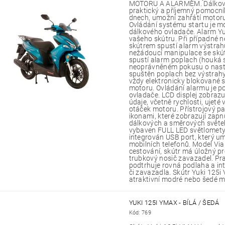
MOTORU A ALARMEM. Dálkový 
praktický a příjemný pomocn
dnech, umožní zahřátí motor
Ovládání systému startu je 
dálkového ovladače. Alarm Yu
vašeho skútru. Při případné 
skútrem spustí alarm výstrah
nežádoucí manipulace se skú
spustí alarm poplach (houká si
neoprávněném pokusu o nasta
spuštěn poplach bez výstrahy.
vždy elektronicky blokované 
motoru. Ovládání alarmu je 
ovladače. LCD displej zobraz
údaje, včetně rychlosti, ujeté 
otáček motoru. Přístrojový p
ikonami, které zobrazují zapn
dálkových a směrových světel
vybaven FULL LED světlomety
integrován USB port, který um
mobilních telefonů. Model Via
cestování, skútr má úložný p
trubkový nosič zavazadel. Pr
podtrhuje rovná podlaha a i
či zavazadla. Skútr Yuki 125i
atraktivní modré nebo šedé m
YUKI 125I YMAX - BÍLÁ / ŠEDÁ
Kód:
769