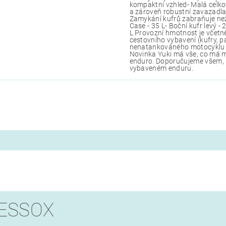
kompaktní vzhled- Malá celko
a zároveň robustní zavazadla-
Zamykání kufrů zabraňuje ne
Case - 35 L- Boční kufr levý - 
L Provozní hmotnost je včetn
cestovního vybavení (kufry, 
nenatankováného motocyklu 
Novinka Yuki má vše, co má m
enduro. Doporučujeme všem, k
vybaveném enduru.
 ESSOX