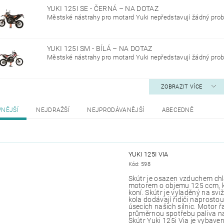
YUKI 125I SE - ČERNÁ
–
NA DOTAZ
Městské nástrahy pro motard Yuki nepředstavují žádný probl
YUKI 125I SM - BÍLÁ
–
NA DOTAZ
Městské nástrahy pro motard Yuki nepředstavují žádný probl
ZOBRAZIT VÍCE
VNĚJŠÍ
NEJDRAŽŠÍ
NEJPRODÁVANĚJŠÍ
ABECEDNĚ
YUKI 125I VIA
Kód:
598
Skútr je osazen vzduchem ch
motorem o objemu 125 ccm, k
koní. Skútr je vyladěný na svi
kola dodávají řidiči naprostou
úsecích našich silnic. Motor
průměrnou spotřebu paliva na
Skútr Yuki 125i Via je vyb