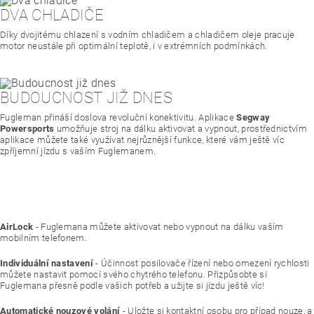
DVA CHLADIČE
Díky dvojitému chlazení s vodním chladičem a chladičem oleje pracuje
motor neustále při optimální teplotě, i v extrémních podmínkách.
BUDOUCNOST JIŽ DNES
Fugleman přináší doslova revoluční konektivitu. Aplikace
Segway
Powersports
umožňuje stroj na dálku aktivovat a vypnout, prostřednictvím
aplikace můžete také využívat nejrůznější funkce, které vám ještě víc
zpříjemní jízdu s vaším Fuglemanem.
AirLock
- Fuglemana můžete aktivovat nebo vypnout na dálku vaším
mobilním telefonem.
Individuální nastavení
- Účinnost posilovače řízení nebo omezení rychlosti
můžete nastavit pomocí svého chytrého telefonu. Přizpůsobte si
Fuglemana přesně podle vašich potřeb a užijte si jízdu ještě víc!
Automatické nouzové volání
- Uložte si kontaktní osobu pro případ nouze, a