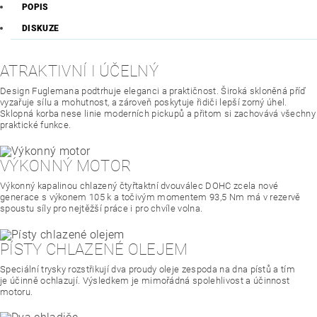
POPIS
DISKUZE
ATRAKTIVNÍ I ÚČELNÝ
Design Fuglemana podtrhuje eleganci a praktičnost. Široká skloněná příď
vyzařuje sílu a mohutnost, a zároveň poskytuje řidiči lepší zorný úhel.
Sklopná korba nese linie moderních pickupů a přitom si zachovává všechny
praktické funkce.
VÝKONNÝ MOTOR
Výkonný kapalinou chlazený čtyřtaktní dvouválec DOHC zcela nové
generace s výkonem 105 k a točivým momentem 93,5 Nm má v rezervě
spoustu síly pro nejtěžší práce i pro chvíle volna.
PÍSTY CHLAZENÉ OLEJEM
Speciální trysky rozstřikují dva proudy oleje zespoda na dna pístů a tím
je účinně ochlazují. Výsledkem je mimořádná spolehlivost a účinnost
motoru.