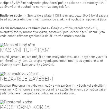
v případě vážné nehody nebo převrácení pošle aplikace automaticky SMS
zprávu včetně souřadnic na vámi zadaný telefon.
Buďte ve spojení
- Spojte se s přáteli! Offline mapy, bezdrátová lokalizace a
bezdrátové telefonování vám pomohou si aktivně vychutnat společné jízdy.
Jízdní informace v reálném čase
- Údaje o vozidle, vzdálenost k cíli,
okamžitý točivý moment a výkon, nastavení posilovače řízení, denní ujetá
vzdálenost, záznam rychlosti a další - to vše máte v mobilu.
MASIVNÍ TUHÝ RÁM
Použili jsme tu nejkvalitnější chrom-molybdenovou ocel, abychom vytvořili
extrémně tuhý rám. Ze stejné vysokopevnostní oceli jsou vyrobené také
všechny hlavní komponenty pérování.
NEZÁVISLÉ ZAVĚŠENÍ
Segway Fugleman je vybaven nezávislým zavěšením všech kol s dvojitými
A-rameny. Díky tomu si snadno poradí s každým terénem, aby každá vaše
jízda byla nejen bezpečná a pohodlná, ale i zábavná.
PROSTORNÁ KORBA