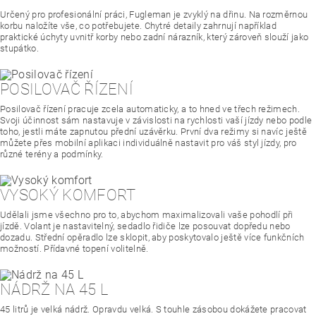
Určený pro profesionální práci, Fugleman je zvyklý na dřinu. Na rozměrnou
korbu naložíte vše, co potřebujete. Chytré detaily zahrnují například
praktické úchyty uvnitř korby nebo zadní nárazník, který zároveň slouží jako
stupátko.
POSILOVAČ ŘÍZENÍ
Posilovač řízení pracuje zcela automaticky, a to hned ve třech režimech.
Svoji účinnost sám nastavuje v závislosti na rychlosti vaší jízdy nebo podle
toho, jestli máte zapnutou přední uzávěrku. První dva režimy si navíc ještě
můžete přes mobilní aplikaci individuálně nastavit pro váš styl jízdy, pro
různé terény a podmínky.
VYSOKÝ KOMFORT
Udělali jsme všechno pro to, abychom maximalizovali vaše pohodlí při
jízdě. Volant je nastavitelný, sedadlo řidiče lze posouvat dopředu nebo
dozadu. Střední opěradlo lze sklopit, aby poskytovalo ještě více funkčních
možností. Přídavné topení volitelně.
NÁDRŽ NA 45 L
45 litrů je velká nádrž. Opravdu velká. S touhle zásobou dokážete pracovat