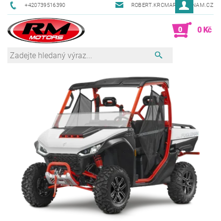
+420739516390
ROBERT.KRCMAR@SEZNAM.CZ
0
0 Kč