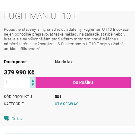
FUGLEMAN UT10 E
Robustně stavěný, silný, snadno ovladatelný. Fugleman UT10 E dokáže
nejen pohodlně přepravovat těžké náklady na zahradě, stavbě nebo v
lese, ale s nejvýkonnějším produkčním motorem hravě zvládne i
náročný terén a svižnou jízdu. S Fuglemanem UT10 E nejsou žádné
ambice příliš vysoké.
Dostupnost
Na dotaz
379 990 Kč
KÓD PRODUKTU
589
KATEGORIE
UTV SEGWAY
Dotaz