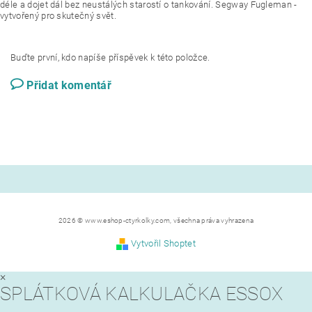
déle a dojet dál bez neustálých starostí o tankování. Segway Fugleman -
vytvořený pro skutečný svět.
Buďte první, kdo napíše příspěvek k této položce.
Přidat komentář
2026 © www.eshop-ctyrkolky.com, všechna práva vyhrazena
Vytvořil Shoptet
×
SPLÁTKOVÁ KALKULAČKA ESSOX