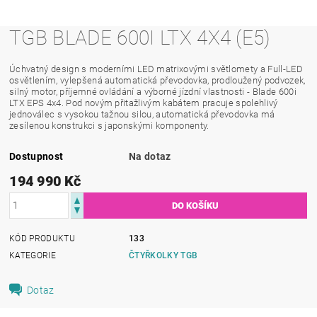
TGB BLADE 600I LTX 4X4 (E5)
Úchvatný design s moderními LED matrixovými světlomety a
Full-LED
osvětlením, vylepšená automatická převodovka, prodloužený podvozek,
silný motor, příjemné ovládání a výborné jízdní vlastnosti -
Blade 600i
LTX EPS 4x4.
Pod novým přitažlivým kabátem
pracuje spolehlivý
jednoválec s vysokou tažnou silou, automatická převodovka má
zesílenou konstrukci s japonskými komponenty.
Dostupnost
Na dotaz
194 990 Kč
KÓD PRODUKTU
133
KATEGORIE
ČTYŘKOLKY TGB
Dotaz