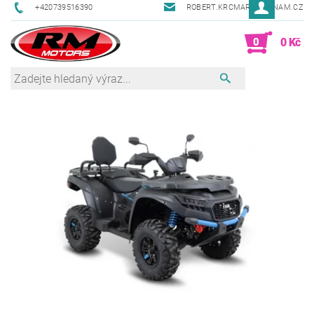
+420739516390
ROBERT.KRCMAR@SEZNAM.CZ
0
0 Kč