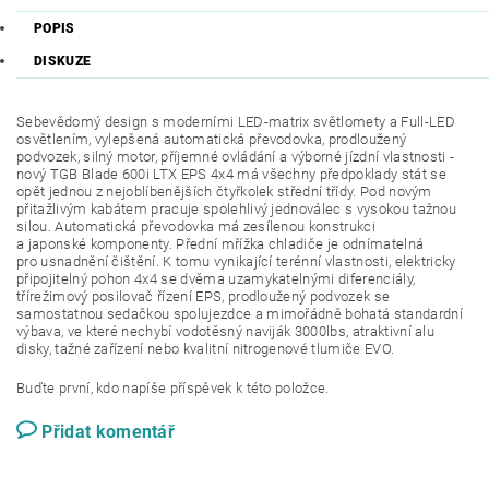
POPIS
DISKUZE
Sebevědomý design s moderními LED-matrix světlomety a
Full-LED
osvětlením, vylepšená automatická převodovka, prodloužený
podvozek, silný motor, příjemné ovládání a výborné jízdní vlastnosti -
nový
TGB Blade 600i LTX EPS 4x4 má všechny předpoklady stát se
opět jednou z nej
oblíbenějších čtyřkolek střední třídy. Pod novým
přitažlivým kabátem
pracuje spolehlivý jednoválec s vysokou tažnou
silou. Automatická převodovka má zesílenou konstrukci
a japonské komponenty. Přední mřížka chladiče je odnímatelná
pro usnadnění čištění. K tomu vynikající terénní vlastnosti, elektricky
připojitelný pohon 4x4 se dvěma uzamykatelnými diferenciály,
třírežimový posilovač řízení EPS, prodloužený podvozek se
samostatnou sedačkou spolujezdce a mimořádně bohatá standardní
výbava, ve které nechybí vodotěsný naviják 3000lbs, atraktivní alu
disky, tažné zařízení nebo kvalitní nitrogenové tlumiče EVO.
Buďte první, kdo napíše příspěvek k této položce.
Přidat komentář