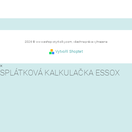
2026 © www.eshop-ctyrkolky.com, všechna práva vyhrazena
Vytvořil Shoptet
×
SPLÁTKOVÁ KALKULAČKA ESSOX