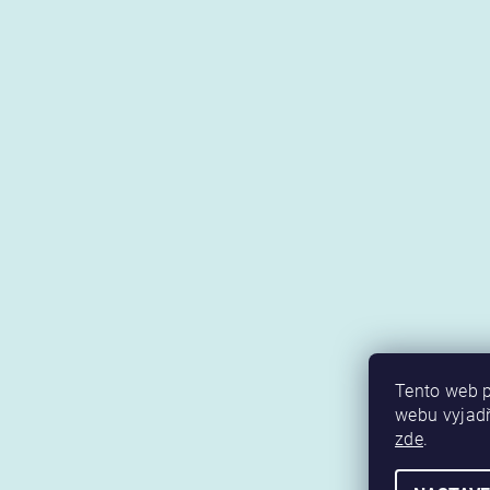
Tento web p
webu vyjadř
zde
.