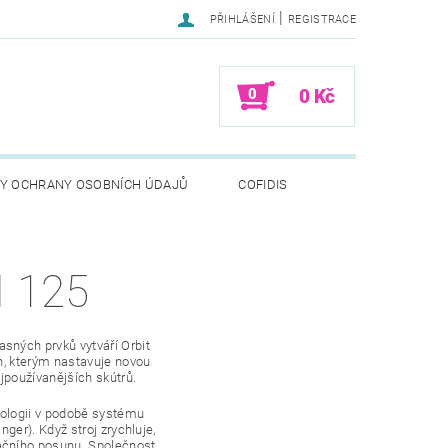
|
PŘIHLÁŠENÍ
REGISTRACE
0
0 Kč
Y OCHRANY OSOBNÍCH ÚDAJŮ
COFIDIS
I 125
sných prvků vytváří Orbit
gn, kterým nastavuje novou
ejpoužívanějších skútrů.
hnologii v podobě systému
nger). Když stroj zrychluje,
ačního posunu. Společnost