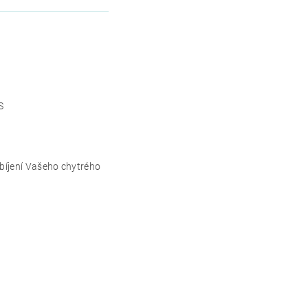
S
bíjení Vašeho chytrého