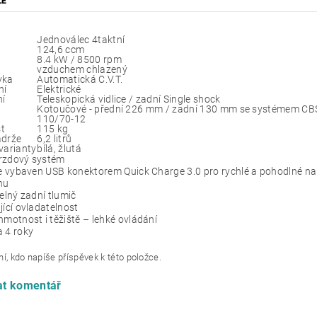
ZE
Jednoválec 4taktní
124,6 ccm
8.4 kW / 8500 rpm
vzduchem chlazený
vka
Automatická C.V.T.
ní
Elektrické
í
Teleskopická vidlice / zadní Single shock
Kotoučové - přední 226 mm / zadní 130 mm se systémem CB
110/70-12
t
115 kg
ádrže
6,2 litrů
varianty
bílá, žlutá
rzdový systém
je vybaven USB konektorem Quick Charge 3.0 pro rychlé a pohodlné na
nu
telný zadní tlumič
jící ovladatelnost
hmotnost i těžiště – lehké ovládání
 4 roky
í, kdo napíše příspěvek k této položce.
at komentář