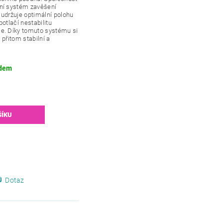
ní systém zavěšení
i udržuje optimální polohu
otlačí nestabilitu
e. Díky tomuto systému si
přitom stabilní a
dem
Dotaz