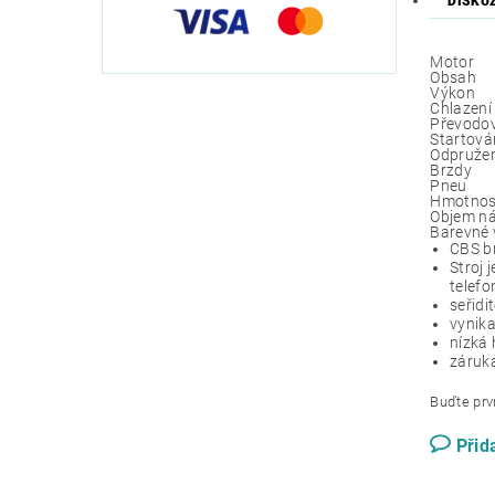
DISKU
Motor
Obsah
Výkon
Chlazení
Převodo
Startová
Odpružen
Brzdy
Pneu
Hmotnos
Objem n
Barevné 
CBS b
Stroj 
telefo
seřidi
vynika
nízká 
záruka
Buďte prvn
Přid