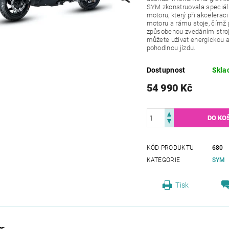
SYM zkonstruovala speciál
motoru, který při akcelerac
motoru a rámu stoje, čímž p
způsobenou zvedáním stroj
můžete užívat energickou a 
pohodlnou jízdu.
Dostupnost
Skla
54 990 Kč
KÓD PRODUKTU
680
KATEGORIE
SYM
Tisk