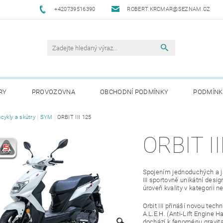
+420739516390
ROBERT.KRCMAR@SEZNAM.CZ
RY
PROVOZOVNA
OBCHODNÍ PODMÍNKY
PODMÍNK
cykly a skútry
SYM
ORBIT III 125
ORBIT II
Spojením jednoduchých a ja
III sportovně unikátní desi
úroveň kvality v kategorii n
Orbit III přináší novou tec
A.L.E.H. (Anti-Lift Engine Ha
dochází k fenoménu gravit