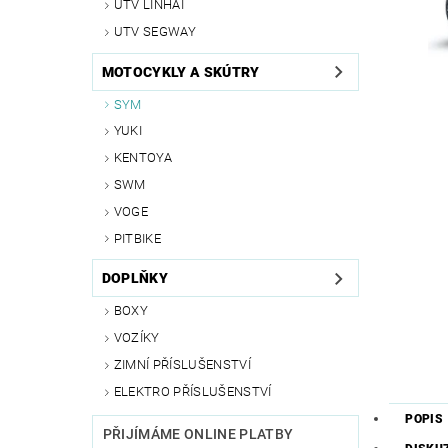
UTV LINHAI
UTV SEGWAY
MOTOCYKLY A SKÚTRY
SYM
YUKI
KENTOYA
SWM
VOGE
PITBIKE
DOPLŇKY
BOXY
VOZÍKY
ZIMNÍ PŘÍSLUŠENSTVÍ
ELEKTRO PŘÍSLUŠENSTVÍ
POPIS
PŘIJÍMÁME ONLINE PLATBY