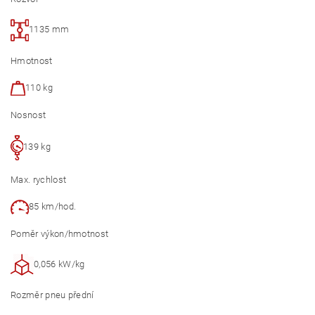
1135 mm
Hmotnost
110 kg
Nosnost
139 kg
Max. rychlost
85 km/hod.
Poměr výkon/hmotnost
0,056 kW/kg
Rozměr pneu přední