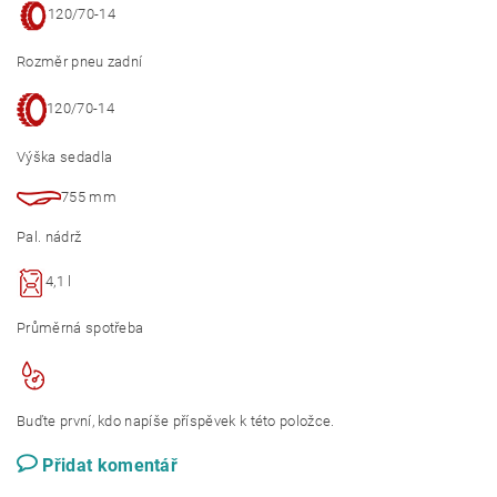
120/70-14
Rozměr pneu zadní
120/70-14
Výška sedadla
755 mm
Pal. nádrž
4,1 l
Průměrná spotřeba
Buďte první, kdo napíše příspěvek k této položce.
Přidat komentář