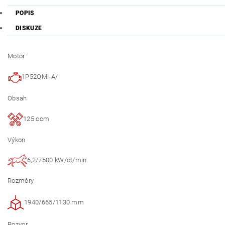
POPIS
DISKUZE
Motor
1P52QMI-A/
Obsah
125 ccm
Výkon
6,2/7500 kW/ot/min
Rozměry
1940/665/1130 mm
Rozvor