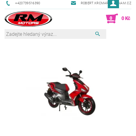
+420739516390
ROBERT.KRCMAR@SEZNAM.CZ
0
0 Kč