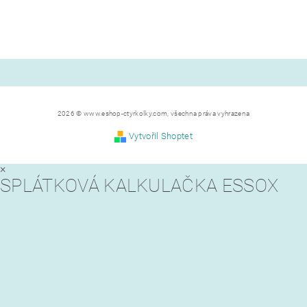
2026 © www.eshop-ctyrkolky.com, všechna práva vyhrazena
Vytvořil Shoptet
×
SPLÁTKOVÁ KALKULAČKA ESSOX