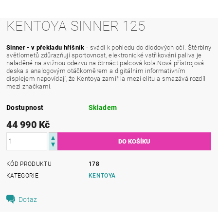
KENTOYA SINNER 125
Sinner - v překladu hříšník
- svádí k pohledu do diodových očí. Štěrbiny
světlometů zdůrazňují sportovnost, elektronické vstřikování paliva je
naladěné na svižnou odezvu na čtrnáctipalcová kola.Nová přístrojová
deska s analogovým otáčkoměrem a digitálním informativním
displejem napovídají, že Kentoya zamířila mezi elitu a smazává rozdíl
mezi značkami.
Dostupnost
Skladem
44 990 Kč
KÓD PRODUKTU
178
KATEGORIE
KENTOYA
Dotaz