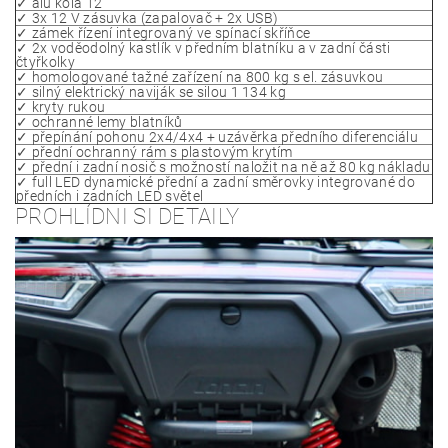
✓ alu kola 12"
✓ 3x 12 V zásuvka (zapalovač + 2x USB)
✓ zámek řízení integrovaný ve spínací skříňce
✓ 2x voděodolný kastlík v předním blatníku a v zadní části
čtyřkolky
✓ homologované tažné zařízení na 800 kg s el. zásuvkou
✓ silný elektrický naviják se silou 1 134 kg
✓ kryty rukou
✓ ochranné lemy blatníků
✓ přepínání pohonu 2x4/4x4 + uzávěrka předního diferenciálu
✓ přední ochranný rám s plastovým krytím
✓ přední i zadní nosič s možností naložit na ně až 80 kg nákladu
✓ full LED dynamické přední a zadní směrovky integrované do
předních i zadních LED světel
PROHLÍDNI SI DETAILY