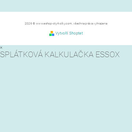
2026 © www.eshop-ctyrkolky.com, všechna práva vyhrazena
Vytvořil Shoptet
×
SPLÁTKOVÁ KALKULAČKA ESSOX