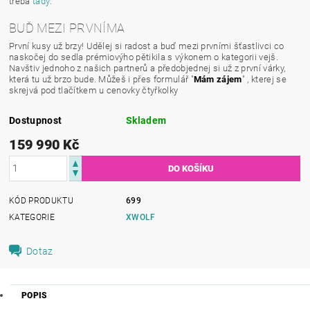
třeba
tady
.
BUĎ MEZI PRVNÍMA
První kusy už brzy! Udělej si radost a buď mezi prvními šťastlivci co
naskočej do sedla prémiovýho pětikila s výkonem o kategorii vejš.
Navštiv jednoho z našich partnerů a předobjednej si už z první várky,
která tu už brzo bude. Můžeš i přes formulář "
Mám zájem
" , kterej se
skrejvá pod tlačítkem u cenovky čtyřkolky
Dostupnost
Skladem
159 990 Kč
KÓD PRODUKTU
699
KATEGORIE
XWOLF
Dotaz
POPIS