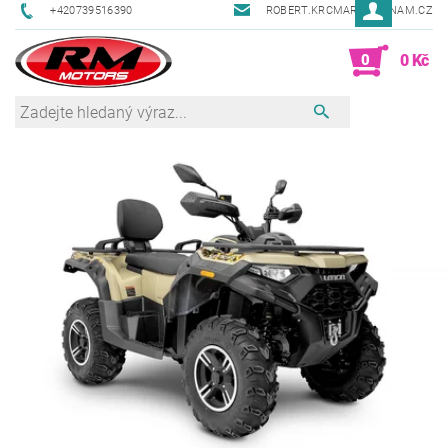
+420739516390
ROBERT.KRCMAR@SEZNAM.CZ
0
0 Kč