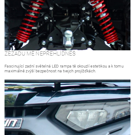
ZEZADU MĚ NEPŘEHLÍDNEŠ
Fascinující zadní světelná LED rampa tě okouzlí estetikou a k tomu
maximálně zvýší bezpečnost na tvejch projížďkách.