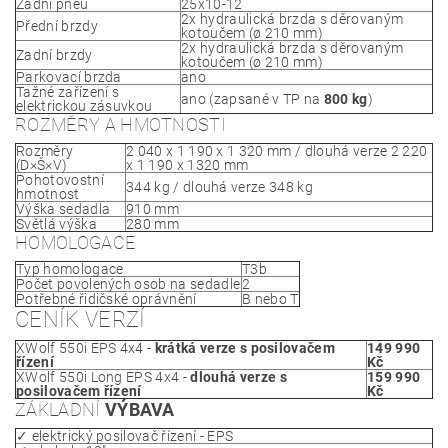
Zadní pneu
25x10-12
2x hydraulická brzda s děrovaným
Přední brzdy
kotoučem (ø 210 mm)
2x hydraulická brzda s děrovaným
Zadní brzdy
kotoučem (ø 210 mm)
Parkovací brzda
ano
Tažné zařízení s
ano (zapsané v TP na
800 kg
)
elektrickou zásuvkou
ROZMĚRY A HMOTNOSTI
Rozměry
2 040 x 1 190 x 1 320 mm / dlouhá verze 2 220
(D×Š×V)
x 1 190 x 1320 mm
Pohotovostní
344 kg / dlouhá verze 348 kg
hmotnost
Výška sedadla
910 mm
Světlá výška
280 mm
HOMOLOGACE
Typ homologace
T3b
Počet povolených osob na sedadle
2
Potřebné řidičské oprávnění
B nebo T
CENÍK VERZÍ
XWolf 550i EPS 4x4 -
krátká verze s posilovačem
149 990
řízení
Kč
XWolf 550i Long EPS 4x4 -
dlouhá verze s
159 990
posilovačem řízení
Kč
ZÁKLADNÍ
VÝBAVA
✓ elektrický posilovač řízení - EPS