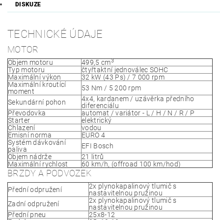
DISKUZE
TECHNICKÉ ÚDAJE
MOTOR
3
Objem motoru
499,5 cm
Typ motoru
čtyřtaktní jednoválec SOHC
Maximální výkon
32 kW (43 Ps) / 7 000 rpm
Maximální kroutící
53 Nm / 5 200 rpm
moment
4x4, kardanem / uzávěrka předního
Sekundární pohon
diferenciálu
Převodovka
automat / variátor - L / H / N / R / P
Starter
elektrický
Chlazení
vodou
Emisní norma
EURO 4
Systém dávkování
EFI Bosch
paliva
Objem nádrže
21 litrů
Maximální rychlost
60 km/h, (offroad 100 km/hod)
BRZDY A PODVOZEK
2x plynokapalinový tlumič s
Přední odpružení
nastavitelnou pružinou
2x plynokapalinový tlumič s
Zadní odpružení
nastavitelnou pružinou
Přední pneu
25x8-12