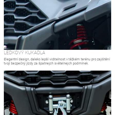
LEDKOVÝ KUKADLA
Elegantní design, daleko lepší viditelnost v těžkém terénu pro zajištění
tvojí bezpečný jízdy za špatnejch světelnejch podmínek.