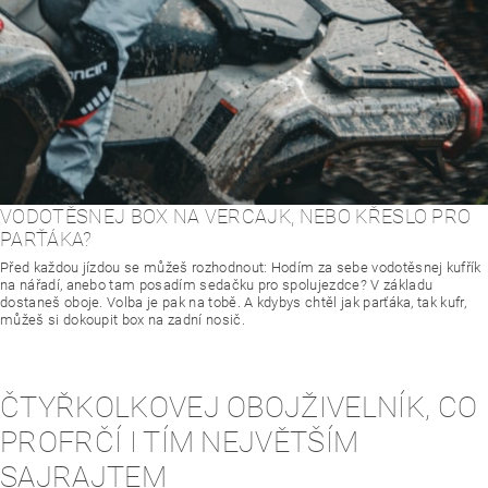
VODOTĚSNEJ BOX NA VERCAJK, NEBO KŘESLO PRO
PARŤÁKA?
Před každou jízdou se můžeš rozhodnout: Hodím za sebe vodotěsnej kufřík
na nářadí, anebo tam posadím sedačku pro spolujezdce? V základu
dostaneš oboje. Volba je pak na tobě. A kdybys chtěl jak parťáka, tak kufr,
můžeš si dokoupit box na zadní nosič.
ČTYŘKOLKOVEJ OBOJŽIVELNÍK, CO
PROFRČÍ I TÍM NEJVĚTŠÍM
SAJRAJTEM