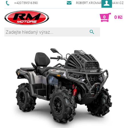
+420739516390
ROBERT.KRCMAR@SEZNAM.CZ
0
0 Kč