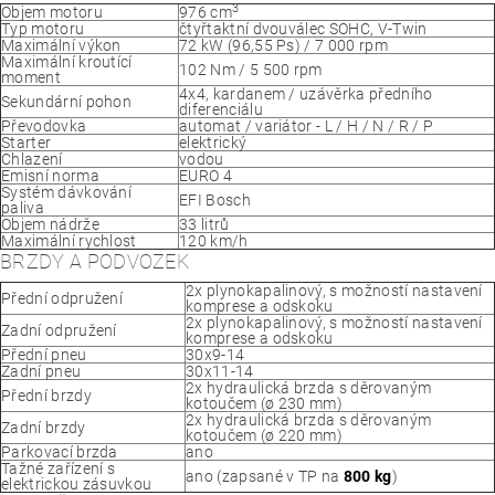
3
Objem motoru
976 cm
Typ motoru
čtyřtaktní dvouválec SOHC, V-Twin
Maximální výkon
72 kW (96,55 Ps) / 7 000 rpm
Maximální kroutící
102 Nm / 5 500 rpm
moment
4x4, kardanem / uzávěrka předního
Sekundární pohon
diferenciálu
Převodovka
automat / variátor - L / H / N / R / P
Starter
elektrický
Chlazení
vodou
Emisní norma
EURO 4
Systém dávkování
EFI Bosch
paliva
Objem nádrže
33 litrů
Maximální rychlost
120 km/h
BRZDY A PODVOZEK
2x plynokapalinový, s možností nastavení
Přední odpružení
komprese a odskoku
2x plynokapalinový, s možností nastavení
Zadní odpružení
komprese a odskoku
Přední pneu
30x9-14
Zadní pneu
30x11-14
2x hydraulická brzda s děrovaným
Přední brzdy
kotoučem (ø 230 mm)
2x hydraulická brzda s děrovaným
Zadní brzdy
kotoučem (ø 220 mm)
Parkovací brzda
ano
Tažné zařízení s
ano (zapsané v TP na
800 kg
)
elektrickou zásuvkou