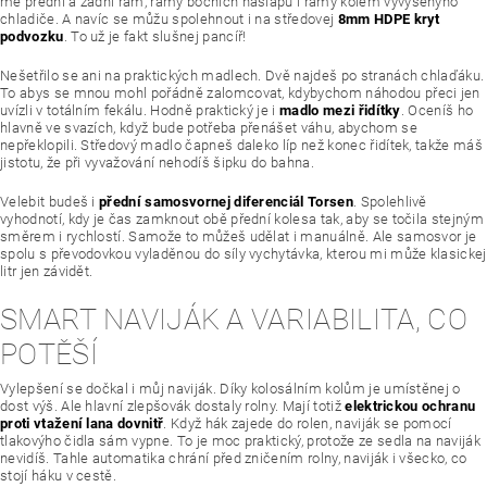
mě přední a zadní rám, rámy bočních nášlapů i rámy kolem vyvýšenýho
chladiče. A navíc se můžu spolehnout i na středovej
8mm HDPE kryt
podvozku
. To už je fakt slušnej pancíř!
Nešetřilo se ani na praktických madlech. Dvě najdeš po stranách chlaďáku.
To abys se mnou mohl pořádně zalomcovat, kdybychom náhodou přeci jen
uvízli v totálním fekálu. Hodně praktický je i
madlo mezi řidítky
. Oceníš ho
hlavně ve svazích, když bude potřeba přenášet váhu, abychom se
nepřeklopili. Středový madlo čapneš daleko líp než konec řidítek, takže máš
jistotu, že při vyvažování nehodíš šipku do bahna.
Velebit budeš i
přední samosvornej diferenciál Torsen
. Spolehlivě
vyhodnotí, kdy je čas zamknout obě přední kolesa tak, aby se točila stejným
směrem i rychlostí. Samože to můžeš udělat i manuálně. Ale samosvor je
spolu s převodovkou vyladěnou do síly vychytávka, kterou mi může klasickej
litr jen závidět.
SMART NAVIJÁK A VARIABILITA, CO
POTĚŠÍ
Vylepšení se dočkal i můj naviják. Díky kolosálním kolům je umístěnej o
dost výš. Ale hlavní zlepšovák dostaly rolny. Mají totiž
elektrickou ochranu
proti vtažení lana dovnitř
. Když hák zajede do rolen, naviják se pomocí
tlakovýho čidla sám vypne. To je moc praktický, protože ze sedla na naviják
nevidíš. Tahle automatika chrání před zničením rolny, naviják i všecko, co
stojí háku v cestě.