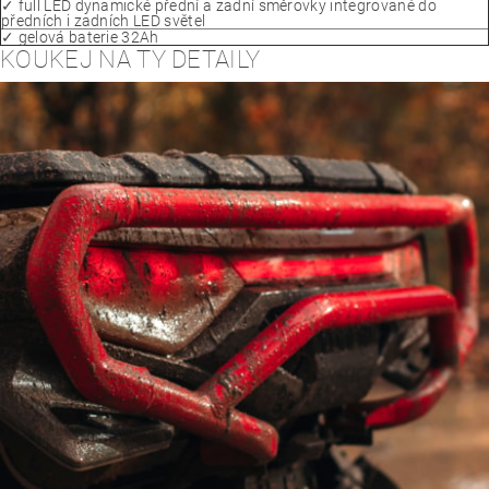
✓ full LED dynamické přední a zadní směrovky integrované do
předních i zadních LED světel
✓ gelová baterie 32Ah
KOUKEJ NA TY DETAILY