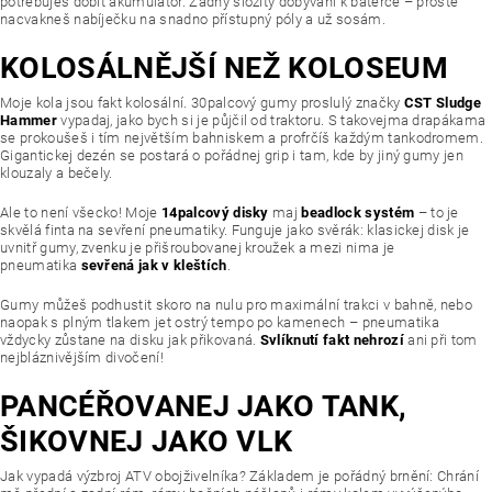
potřebuješ dobít akumulátor. Žádný složitý dobývání k baterce – prostě
nacvakneš nabíječku na snadno přístupný póly a už sosám.
KOLOSÁLNĚJŠÍ NEŽ KOLOSEUM
Moje kola jsou fakt kolosální. 30palcový gumy proslulý značky
CST Sludge
Hammer
vypadaj, jako bych si je půjčil od traktoru. S takovejma drapákama
se prokoušeš i tím největším bahniskem a profrčíš každým tankodromem.
Gigantickej dezén se postará o pořádnej grip i tam, kde by jiný gumy jen
klouzaly a bečely.
Ale to není všecko! Moje
14palcový disky
maj
beadlock systém
– to je
skvělá finta na sevření pneumatiky. Funguje jako svěrák: klasickej disk je
uvnitř gumy, zvenku je přišroubovanej kroužek a mezi nima je
pneumatika
sevřená jak v kleštích
.
Gumy můžeš podhustit skoro na nulu pro maximální trakci v bahně, nebo
naopak s plným tlakem jet ostrý tempo po kamenech – pneumatika
vždycky zůstane na disku jak přikovaná.
Svlíknutí fakt nehrozí
ani při tom
nejbláznivějším divočení!
PANCÉŘOVANEJ JAKO TANK,
ŠIKOVNEJ JAKO VLK
Jak vypadá výzbroj ATV obojživelníka? Základem je pořádný brnění: Chrání