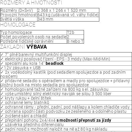
ROZMĚRY A HMOTNOSTI
Rozměry (D×Š×V)
2 368 x 1 266 x 1 520 mm
Provozní hmotnost
643 kg (udávaná vč. váhy řidiče)
Světlá výška
343 mm
HOMOLOGACE
Typ homologace
T2b
Počet povolených osob na sedadle
2
Potřebné řidičské oprávnění
B nebo T
ZÁKLADNÍ
VÝBAVA
✓ 7" plně barevný multifunkční displej
✓ elektrický posilovač řízení - EPS - 3 módy (Max-Mid-Min)
✓ speciální alu kola 14"
beadlock
✓12V zásuvka + USB
✓ 2x voděodolný kastlík (pod sedadlem spolujezdce a pod zadním
nosičem)
✓ přídavné sedadlo s opěradlem a madly pro spolujezdce + přídavný
úložný boxík na místo sedadla pro spolujezdce
✓ homologované tažné zařízení na 800 kg s el. zásuvkou
✓ výše umístěný silný elektrický naviják se silou 3 500 liber
✓ kryty rukou + čelní štítek
✓ ochranné lemy blatníků
✓ ochranné rámy - přední, zadní, pod nášlapy a kolem chladiče vody
✓ ochrana spodní části podvozku ze zesíleného a odolného plastu
✓ zvýšené sání a chladič
✓ přepínání pohonu 2x4/4x4
s možností přepnutí za jízdy
✓ uzávěrka předního diferenciálu
✓ zadní nosič s možností naložit na ně až 80 kg nákladu