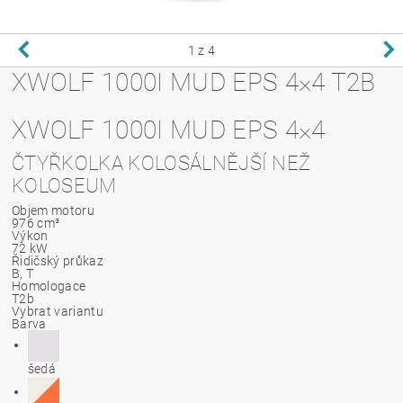
1
z 4
XWOLF 1000I MUD EPS 4×4 T2B
XWOLF 1000I MUD EPS 4×4
ČTYŘKOLKA KOLOSÁLNĚJŠÍ NEŽ
KOLOSEUM
Objem motoru
976 cm³
Výkon
72 kW
Řidičský průkaz
B, T
Homologace
T2b
Vybrat variantu
Barva
šedá