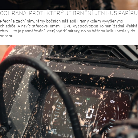
OCHRANA, PROTI KTERÝ JE BRNĚNÍ JEN KUS PAPÍRU
Přední a zadní rám, rámy bočních nášlapů i rámy kolem vyvýšenýho
chladiče. A navíc středovej 8mm HDPE kryt podvozku! To není žádná křehká
zbroj – to je pancéřování, který vydrží nárazy, co by běžnou kolku poslaly do
servisu.