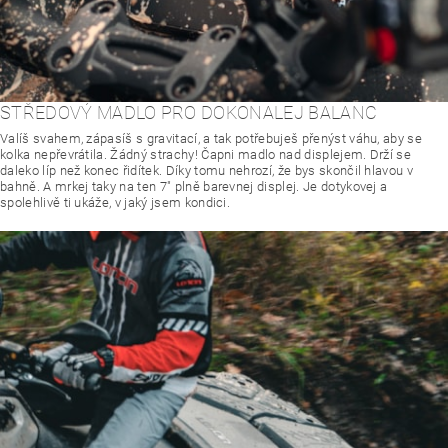
STŘEDOVÝ MADLO PRO DOKONALEJ BALANC
Valíš svahem, zápasíš s gravitací, a tak potřebuješ přenýst váhu, aby se
kolka nepřevrátila. Žádný strachy! Čapni madlo nad displejem. Drží se
daleko líp než konec řidítek. Díky tomu nehrozí, že bys skončil hlavou v
bahně. A mrkej taky na ten 7" plně barevnej displej. Je dotykovej a
spolehlivě ti ukáže, v jaký jsem kondici.