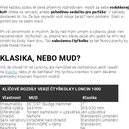
Před každou jízdou tě čeká příjemný rozhodování: Hodíš za sebe
vodotěsnej
kufr
(třeba na vercajk), anebo
pohodlnou sedačku pro parťáka
? V základu
dostaneš to i to. Že bys nejradši vozil oboje zaráz? Není problém. Stačí si
pořídit box na zadní nosič.
Při vší skromnosti si myslím, že by nad mým umem a výbavou jásal i ten
nejnáročnější čtyřkolkář. Jo, přesně ten, kterej začal dřív jezdit na ATV než
chodit do školy. Není divu. Tak
nabušenou čtyřkolku
za tak férový prachy by
jinde hledal marně.
KLASIKA, NEBO MUD?
Víš, že chceš litr od Loncinu, ale nemůžeš se rozhodnout, jestli vsadit
na
klasiku
, nebo jít do bahňáka? Pro rychlou orientaci ti sem dáváme
přehledný srovnání hlavních rozdílů.
KLÍČOVÉ ROZDÍLY VERZÍ ČTYŘKOLKY LONCIN 1000
Vlastnost
MUD
Klasika
Pneumatiky
30" CST Sludge Hammer
27"
Světlá výška
343 mm
305-320 mm
Diferenciál
Torsen samosvor + uzávěrka
Jen uzávěrka
Chladič
Nahoře
Standardní umístění
Sání variátoru
Vytažené nad chladič
Standardní umístění
Ochrana
8mm HDPE + rámy
Standardní
Beadlock
Ano
Ne