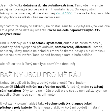
Jsem čtyřkolka
dotažená do absolutního extrému
. Tam, kde jiný stroje
padaj na kolena, já teprve začínám triumfální jízdu. Do kapsy strčím i
takovýho nabušence, jako je klasickej
XWolf 1000
. To je velkej bojovník. Ale
kdybychom se utkali v bažině, nemá šanci.
Vycházím ze stejnýho základu, ale dostal jsem tolik vychytávek, že klasickej
litr je proti mně dětskej kočárek.
Co ze mě dělá neporazitelnýho ATV
obojživelníka?
Obří 30palcový kola s
beadlock systémem
, chladič na předním nosiči,
vytažený sání, vylepšená převodovka,
samosvornej diferenciál
Torsen,
ochranný rámy, madla na chladiči i mezi řidítkama, naviják s elektrickou
ochranou proti vtažení lana, pancíř hodnej císaře a hafo dalšího.
Ale víš co? Na klíčový rozdíly si posvítíme detailněji.
BAŽINY JSOU PRO MĚ RÁJ
Nebaví tě objíždět bažiny z uctivý vzdálenosti? To si budem
rozumět!
Chladič mi trůní na předním nosiči.
A nad něj mám
vytažený
sání variátoru
. Díky tomu se můžu brodit o sto šest a nehrozí, že bych se
udusil blátem nebo se mi uvařil motor.
U vytaženýho sání najdeš taky
všechny pojistky
,
diagnostickej
přístup
a
póly baterie
. To je mega praktický, když mi po delším stání