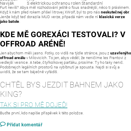
Naviják
S elektrickou ochranou rolen
Standardní
Furt nevíš? Abys měl rozhodování ještě o fous snadnější, něco ti prásknem.
Když k nám před rokem přišel litrovej XWolf, byl to pro nás
neskutečnej obr
.
Jenže když teď dorazila MUD verze, připadá nám vedle ní
klasická verze
jako batole
.
KDE MĚ GOREXÁCI TESTOVALI? V
OFFROAD ARÉNĚ!
Jen abychom měli jasno. Fotky, co vidíš na týdle stránce, jsou z
uzavřenýh
offroad areálu
v Milovicích. To jen, abys věděl, že neničíme les Frantovi z
vedlejší vesnice. A tebe, čtyřkolkovej parťáku, prosíme: Ty ho taky nenič.
Podobnejch legálních prostorů na vyblbnutí je spousta. Najdi si svůj a
uvidíš, že se tam báječně vyřádíš.
CHTĚL BYS JEZDIT BAHNEM JAKO
KING?
TAK SI PRO MĚ DOJEĎ!
Buďte první, kdo napíše příspěvek k této položce.
Přidat komentář