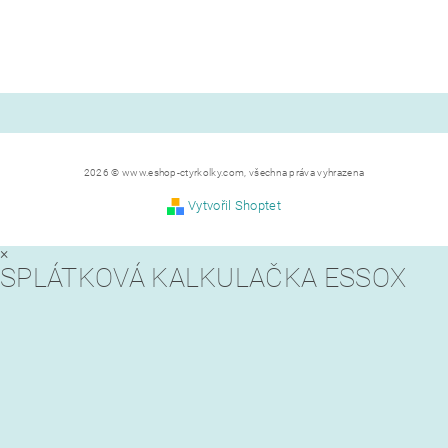
2026 © www.eshop-ctyrkolky.com, všechna práva vyhrazena
Vytvořil Shoptet
×
SPLÁTKOVÁ KALKULAČKA ESSOX