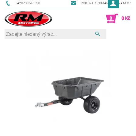
+420739516390
ROBERT.KRCMAR@SEZNAM.CZ
0
0 Kč