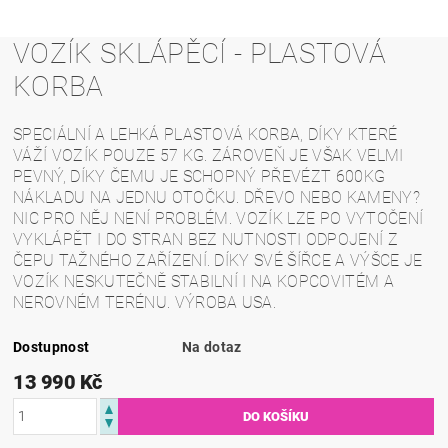
VOZÍK SKLÁPĚCÍ - PLASTOVÁ
KORBA
SPECIÁLNÍ A LEHKÁ PLASTOVÁ KORBA, DÍKY KTERÉ
VÁŽÍ VOZÍK POUZE 57 KG. ZÁROVEŇ JE VŠAK VELMI
PEVNÝ, DÍKY ČEMU JE SCHOPNÝ PŘEVÉZT 600KG
NÁKLADU NA JEDNU OTOČKU. DŘEVO NEBO KAMENY?
NIC PRO NĚJ NENÍ PROBLÉM. VOZÍK LZE PO VYTOČENÍ
VYKLÁPĚT I DO STRAN BEZ NUTNOSTI ODPOJENÍ Z
ČEPU TAŽNÉHO ZAŘÍZENÍ. DÍKY SVÉ ŠÍŘCE A VÝŠCE JE
VOZÍK NESKUTEČNĚ STABILNÍ I NA KOPCOVITÉM A
NEROVNÉM TERÉNU. VÝROBA USA.
Dostupnost
Na dotaz
13 990 Kč