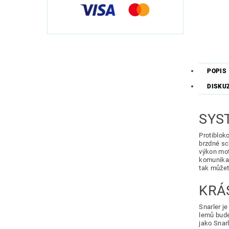
POPIS
DISKU
SYS
Protiblok
brzdné sc
výkon mot
komunikac
tak můžete
KRÁ
Snarler je
lemů bude
jako Snarl