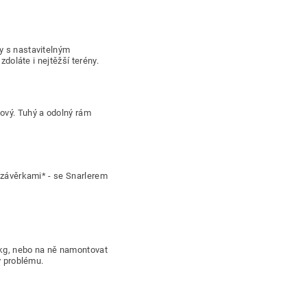
y s nastavitelným
zdoláte i nejtěžší terény.
ový. Tuhý a odolný rám
 uzávěrkami* - se Snarlerem
 kg, nebo na ně namontovat
v problému.