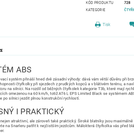
KÓD PRODUKTU
728
KATEGORIE
ČTYŘ
Tisk
ZE
TÉM ABS
ovací systém přináší hned dvě zásadní výhody: dává vám větší důvěru při brz
hopnosti čtyřkolky při sjezdech z prudkých kopců a v blátivém terénu, a nav
oru na silnici. Na rozdíl od běžných čtyřkolek kategorie T3b, které mají rych
ích omezenou na 60 km/h, totiž AT6 L EPS Limited Black se systémem ABS
 po silnici jezdit plnou konstrukční rychlostí.
SNÝ I PRAKTICKÝ
 nejen atraktivní, ale zároveň také praktický. Široké blatníky jsou maximáln
te na Snarleru patřit k nejčistším jezdcům. Málokterá čtyřkolka vás před bl
er.