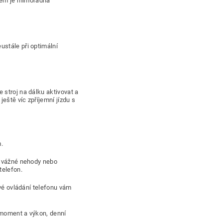
edkem je mimořádná
ustále při optimální
 stroj na dálku aktivovat a
eště víc zpříjemní jízdu s
.
dě vážné nehody nebo
telefon.
ové ovládání telefonu vám
ý moment a výkon, denní