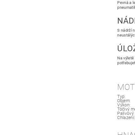
Pevná a l
pneumatik
NÁD
S nádrží n
neustálýc
ÚLO
Na výletě
potřebuje
MOT
Typ:
Objem:
Výkon:
Točivý m
Palivový
Chlazení