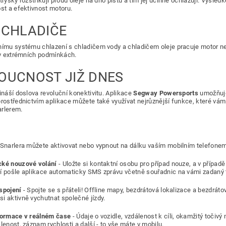
trysky rozstřikují proud oleje na dno pístu a tím jej účinně ochlazují. Výsl
ost a efektivnost motoru.
 CHLADIČE
nímu systému chlazení s chladičem vody a chladičem oleje pracuje motor ne
i v extrémních podmínkách.
OUCNOST JIŽ DNES
řináší doslova revoluční konektivitu. Aplikace
Segway Powersports
umožňuje
prostřednictvím aplikace můžete také využívat nejrůznější funkce, které vám j
rlerem.
 Snarlera můžete aktivovat nebo vypnout na dálku vaším mobilním telefonem
cké nouzové volání
- Uložte si kontaktní osobu pro případ nouze, a v přípa
í pošle aplikace automaticky SMS zprávu včetně souřadnic na vámi zadaný 
spojení
- Spojte se s přáteli! Offline mapy, bezdrátová lokalizace a bezdrát
i aktivně vychutnat společné jízdy.
formace v reálném čase
- Údaje o vozidle, vzdálenost k cíli, okamžitý točiv
lenost, záznam rychlosti a další - to vše máte v mobilu.