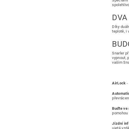
Speciální 
spolehliv
DVA
Díky duál
teplotě, 
BUD
Snarler p
vypnout, 
vaším Sna
AirLock
-
Automati
převrácen
Buďte ve 
pomohou s
Jízdní in
ujetá vzdá