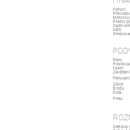
HNA
Pohon:
Převodov
Motorová
Přední di
Zadní dif
ABS:
Omezovač
POD
Rám:
Posilova
řízení:
Zavěšení
Pérování
Zdvih:
Brzdy:
Kola:
Pneu:
ROZ
Celková 