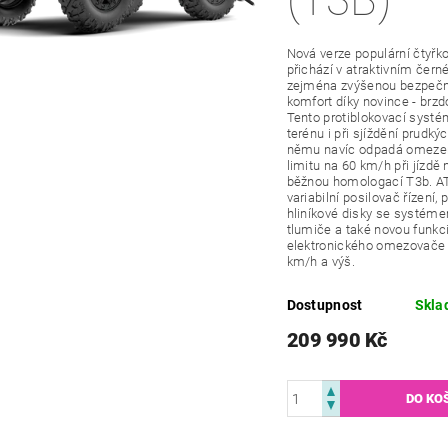
(T3B)
Nová verze populární čtyřk
přichází v atraktivním čern
zejména zvýšenou bezpečno
komfort díky novince - br
Tento protiblokovací systé
terénu i při sjíždění prudký
němu navíc odpadá omezení
limitu na 60 km/h při jízdě 
běžnou homologací T3b. AT
variabilní posilovač řízení, 
hliníkové disky se systém
tlumiče a také novou funkc
elektronického omezovače r
km/h a výš.
Dostupnost
Skla
209 990 Kč