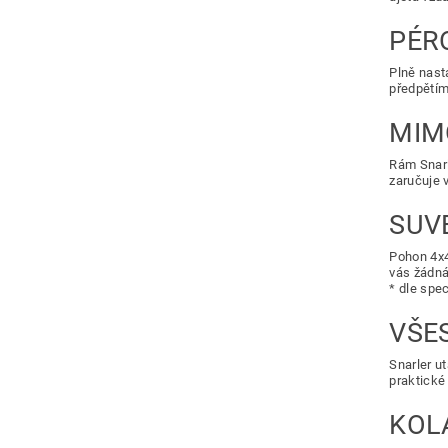
PÉR
Plně nast
předpětím:
MIM
Rám Snarl
zaručuje v
SUV
Pohon 4x4
vás žádná
* dle spe
VŠE
Snarler u
praktické
KOL