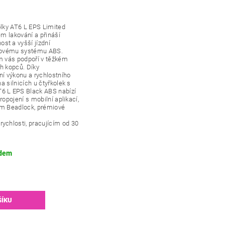
olky AT6 L EPS Limited
ém lakování a přináší
st a vyšší jízdní
zdovému systému ABS.
m vás podpoří v těžkém
ch kopců. Díky
 výkonu a rychlostního
na silnicích u čtyřkolek s
6 L EPS Black ABS nabízí
propojení s mobilní aplikací,
em Beadlock, prémiové
i
ychlosti, pracujícím od 30
dem