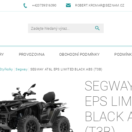
+420739516390
ROBERT.KRCMAR@SEZNAM.CZ
RY
PROVOZOVNA
OBCHODNÍ PODMÍNKY
PODMÍNK
čtyřkolky
Segway
SEGWAY AT6L EPS LIMITED BLACK ABS (T3B)
SEGWAY
EPS LIM
BLACK 