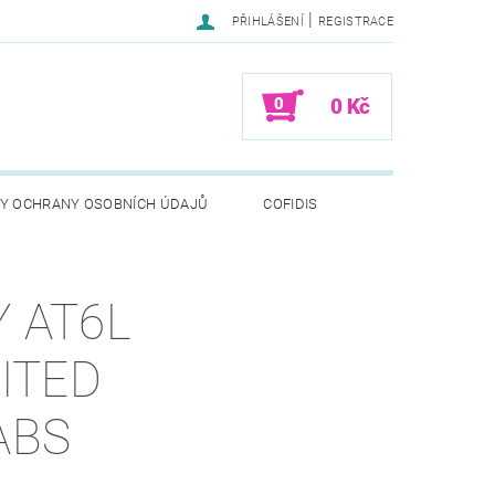
|
PŘIHLÁŠENÍ
REGISTRACE
0
0 Kč
Y OCHRANY OSOBNÍCH ÚDAJŮ
COFIDIS
 AT6L
ITED
ABS