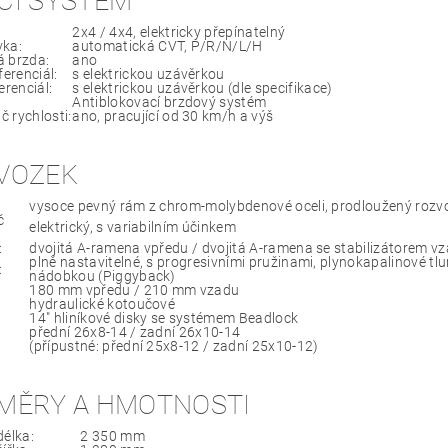
CÍ SYSTÉM
2x4 / 4x4, elektricky přepínatelný
ka:
automatická CVT, P/R/N/L/H
 brzda:
ano
ferenciál:
s elektrickou uzávěrkou
erenciál:
s elektrickou uzávěrkou (dle specifikace)
Antiblokovací brzdový systém
 rychlosti:
ano, pracující od 30 km/h a výš
VOZEK
vysoce pevný rám z chrom-molybdenové oceli, prodloužený rozv
č
elektrický, s variabilním účinkem
:
dvojitá A-ramena vpředu / dvojitá A-ramena se stabilizátorem v
plně nastavitelné, s progresivními pružinami, plynokapalinové tl
:
nádobkou (Piggyback)
180 mm vpředu / 210 mm vzadu
hydraulické kotoučové
14" hliníkové disky se systémem Beadlock
přední 26x8-14 / zadní 26x10-14
(přípustné: přední 25x8-12 / zadní 25x10-12)
MĚRY A HMOTNOSTI
délka:
2 350 mm