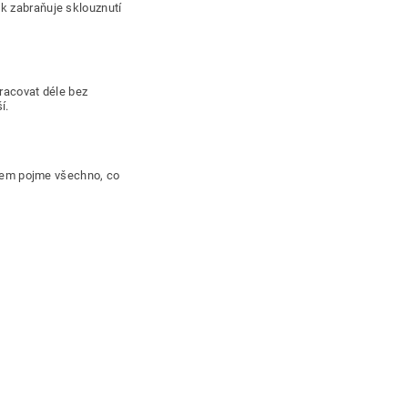
k zabraňuje sklouznutí
pracovat déle bez
í.
adlem pojme všechno, co