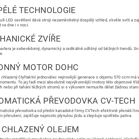
PĚLÉ TECHNOLOGIE
ull-LED osvětlení dává stroji nezaměnitelný dospělý vzhled, skvěle svítí a z
t ve dne i v noci.
HANICKÉ ZVÍŘE
arlera je sebevědomý, dynamický a radikálně odlišný od běžných trendů. Sn
e.
ONNÝ MOTOR DOHC
 chlazený čtyřtaktní jednoválec nejnovější generace o objemu 570 ccm má 
momentu. To jej řadí mezi absolutně nejvýkonnější motory této objemové tříd
h nebo při tahání těžkých stromů si s výkonem nemusíte dělat žádnou staro
OMATICKÁ PŘEVODOVKA CV-TECH
matická převodovka od přední kanadské firmy CVTech efektivně přenáší hna
v přerušení, zajišťuje naprosto plynulou jízdu a zlepšuje spotřebu paliva.
T CHLAZENÝ OLEJEM