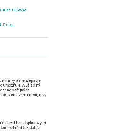
KOLKY SEGWAY
Dotaz
dění a výrazně zlepšuje
íc umožňuje využít plný
lost na veřejných
 toto omezení nemá, a vy
ě účinné, i bez doplňkových
átem ochrání tak dobře