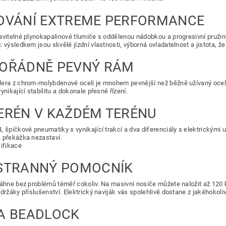
OVÁNÍ EXTREME PERFORMANCE
avitelné plynokapalinové tlumiče s oddělenou nádobkou a progresivní pružin
 výsledkem jsou skvělé jízdní vlastnosti, výborná ovladatelnost a jistota, že 
OŘÁDNĚ PEVNÝ RÁM
era z chrom-molybdenové oceli je mnohem pevnější než běžně užívaný ocel
ynikající stabilitu a dokonale přesné řízení.
ERÉN V KAŽDÉM TERÉNU
, špičkové pneumatiky s vynikající trakcí a dva diferenciály s elektrickými
 překážka nezastaví.
cifikace
STRANNÝ POMOCNÍK
táhne bez problémů téměř cokoliv. Na masivní nosiče můžete naložit až 120
 držáky příslušenství. Elektrický naviják vás spolehlivě dostane z jakéhokoli
A BEADLOCK