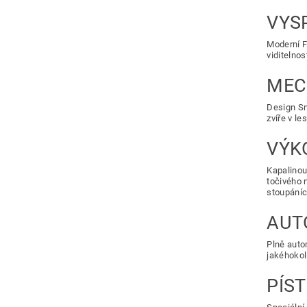
VYS
Moderní F
viditelnos
MEC
Design Sn
zvíře v les
VÝK
Kapalinou
točivého 
stoupáníc
AUT
Plně auto
jakéhokoli
PÍS