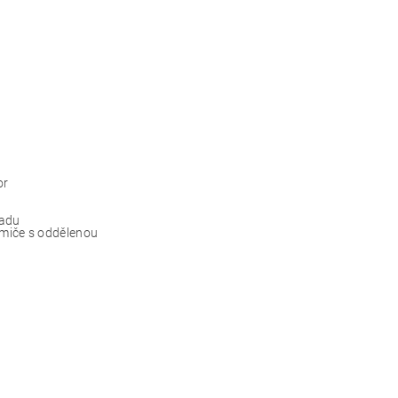
or
zadu
umiče s oddělenou