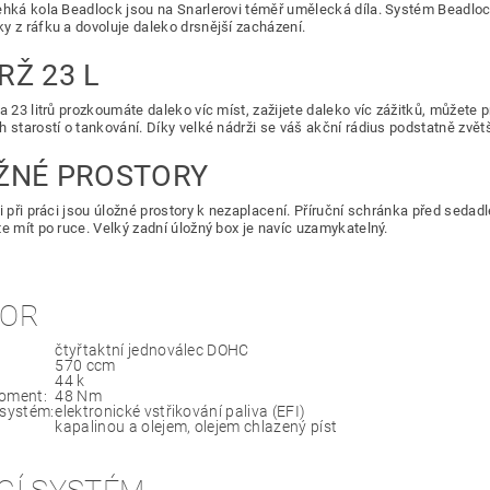
ehká kola Beadlock jsou na Snarlerovi téměř umělecká díla. Systém Beadloc
y z ráfku a dovoluje daleko drsnější zacházení.
RŽ 23 L
a 23 litrů prozkoumáte daleko víc míst, zažijete daleko víc zážitků, můžete 
h starostí o tankování. Díky velké nádrži se váš akční rádius podstatně zvětš
ŽNÉ PROSTORY
 i při práci jsou úložné prostory k nezaplacení. Příruční schránka před sed
te mít po ruce. Velký zadní úložný box je navíc uzamykatelný.
OR
čtyřtaktní jednoválec DOHC
570 ccm
44 k
oment:
48 Nm
 systém:
elektronické vstřikování paliva (EFI)
:
kapalinou a olejem, olejem chlazený píst