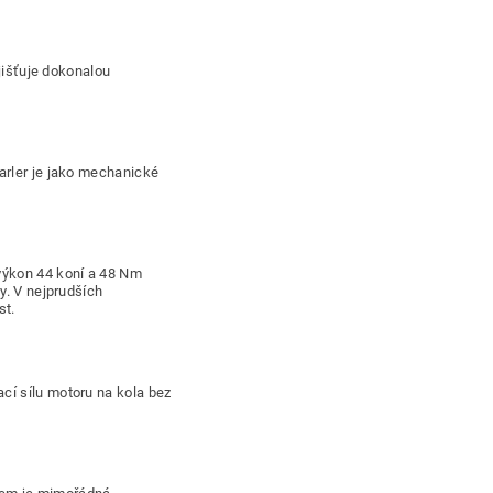
ajišťuje dokonalou
arler je jako mechanické
výkon 44 koní a 48 Nm
y. V nejprudších
st.
cí sílu motoru na kola bez