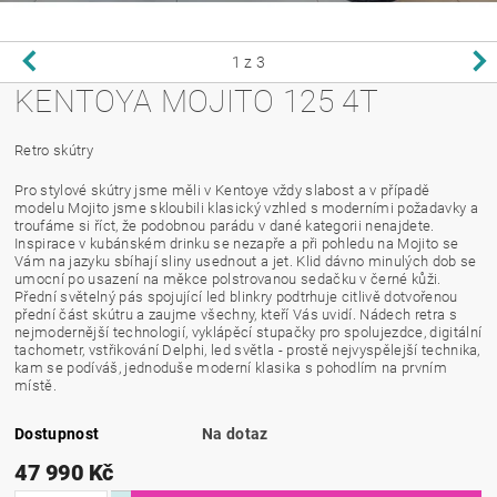
1
z 3
KENTOYA MOJITO 125 4T
Retro skútry
Pro stylové skútry jsme měli v Kentoye vždy slabost a v případě
modelu Mojito jsme skloubili klasický vzhled s moderními požadavky a
troufáme si říct, že podobnou parádu v dané kategorii nenajdete.
Inspirace v kubánském drinku se nezapře a při pohledu na Mojito se
Vám na jazyku sbíhají sliny usednout a jet. Klid dávno minulých dob se
umocní po usazení na měkce polstrovanou sedačku v černé kůži.
Přední světelný pás spojující led blinkry podtrhuje citlivě dotvořenou
přední část skútru a zaujme všechny, kteří Vás uvidí. Nádech retra s
nejmodernější technologií, vyklápěcí stupačky pro spolujezdce, digitální
tachometr, vstřikování Delphi, led světla - prostě nejvyspělejší technika,
kam se podíváš, jednoduše moderní klasika s pohodlím na prvním
místě.
Dostupnost
Na dotaz
47 990 Kč