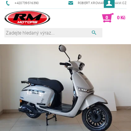
+420739516390
ROBERT.KRCMAR@SEZNAM.CZ
0
0 Kč