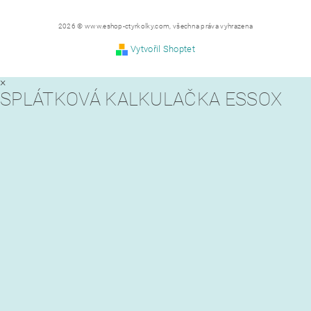
2026 © www.eshop-ctyrkolky.com, všechna práva vyhrazena
Vytvořil Shoptet
×
SPLÁTKOVÁ KALKULAČKA ESSOX